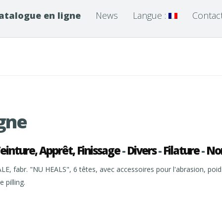
atalogue en ligne
News
Langue :
Contac
igne
einture, Apprêt, Finissage
-
Divers
-
Filature
-
Non
fabr. "NU HEALS", 6 têtes, avec accessoires pour l'abrasion, poids 
 pilling.