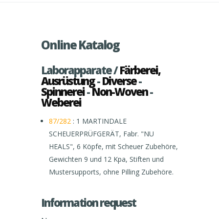
Online Katalog
Laborapparate /
Färberei,
Ausrüstung
-
Diverse
-
Spinnerei
-
Non-Woven
-
Weberei
87/282
: 1 MARTINDALE
SCHEUERPRÜFGERÄT, Fabr. "NU
HEALS", 6 Köpfe, mit Scheuer Zubehöre,
Gewichten 9 und 12 Kpa, Stiften und
Mustersupports, ohne Pilling Zubehöre.
Information request