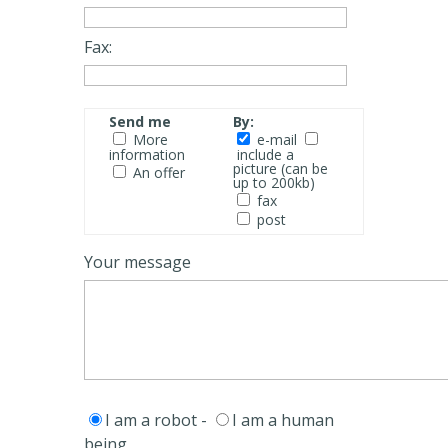
Fax:
Send me
By:
More
e-mail
information
include a
picture (can be
An offer
up to 200kb)
fax
post
Your message
I am a robot -
I am a human
being