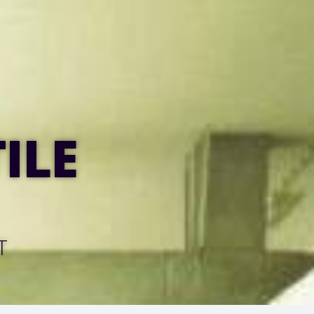
ILE
T