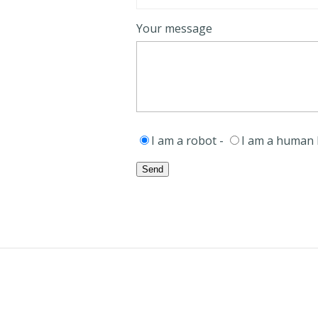
Your message
I am a robot -
I am a human 